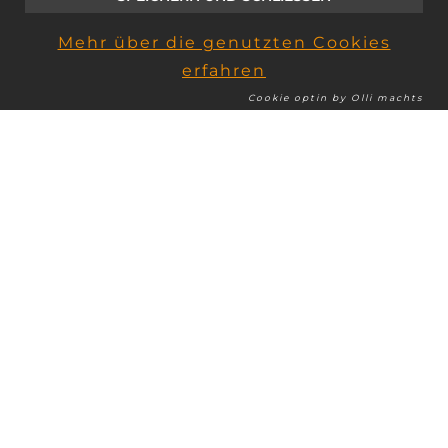
Mehr über die genutzten Cookies
SCROLL
erfahren
+43 (0) 5552 6 27 71
Cookie optin by Olli machts
about
ÜBER UNS
ELEKTRO MUTHER
Seit zwei Generationen ist unsere Firma in der
Elektrotechnik tätig. Wir beruhen auf gutes
Fachwissen, sowie langjährige Erfahrung im
Bereich Elektroinstallation für